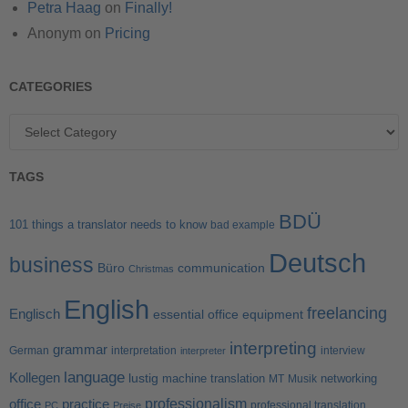
Petra Haag
on
Finally!
Anonym
on
Pricing
CATEGORIES
TAGS
BDÜ
101 things a translator needs to know
bad example
Deutsch
business
Büro
communication
Christmas
English
freelancing
Englisch
essential office equipment
interpreting
grammar
German
interpretation
interview
interpreter
language
Kollegen
lustig
machine translation
networking
MT
Musik
office
professionalism
practice
professional translation
PC
Preise