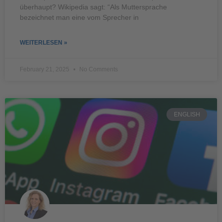
überhaupt? Wikipedia sagt: “Als Muttersprache
bezeichnet man eine vom Sprecher in
WEITERLESEN »
February 21, 2025
No Comments
ENGLISH