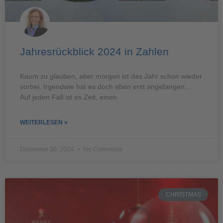
Jahresrückblick 2024 in Zahlen
Kaum zu glauben, aber morgen ist das Jahr schon wieder
vorbei. Irgendwie hat es doch eben erst angefangen…
Auf jeden Fall ist es Zeit, einen
WEITERLESEN »
December 30, 2024
No Comments
CHRISTMAS