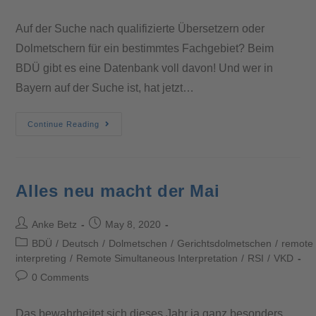
Auf der Suche nach qualifizierte Übersetzern oder
Dolmetschern für ein bestimmtes Fachgebiet? Beim
BDÜ gibt es eine Datenbank voll davon! Und wer in
Bayern auf der Suche ist, hat jetzt…
Continue Reading
Alles neu macht der Mai
Anke Betz
May 8, 2020
BDÜ
/
Deutsch
/
Dolmetschen
/
Gerichtsdolmetschen
/
remote
interpreting
/
Remote Simultaneous Interpretation
/
RSI
/
VKD
0 Comments
Das bewahrheitet sich dieses Jahr ja ganz besonders.