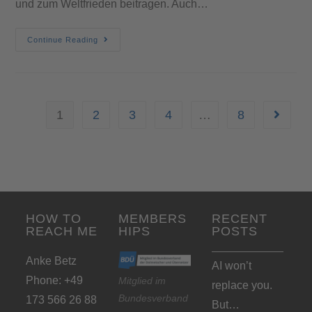
und zum Weltfrieden beitragen. Auch…
Continue Reading
1
2
3
4
…
8
HOW TO
MEMBERS
RECENT
REACH ME
HIPS
POSTS
Anke Betz
AI won’t
Phone: +49
Mitglied im
replace you.
Bundesverband
173 566 26 88
But…