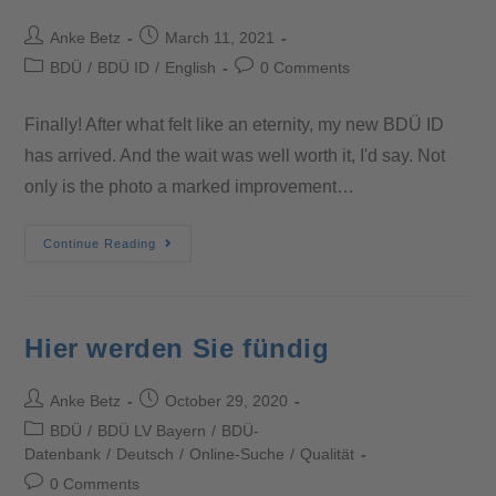
Anke Betz
March 11, 2021
BDÜ
/
BDÜ ID
/
English
0 Comments
Finally! After what felt like an eternity, my new BDÜ ID
has arrived. And the wait was well worth it, I'd say. Not
only is the photo a marked improvement…
Continue Reading
Hier werden Sie fündig
Anke Betz
October 29, 2020
BDÜ
/
BDÜ LV Bayern
/
BDÜ-
Datenbank
/
Deutsch
/
Online-Suche
/
Qualität
0 Comments