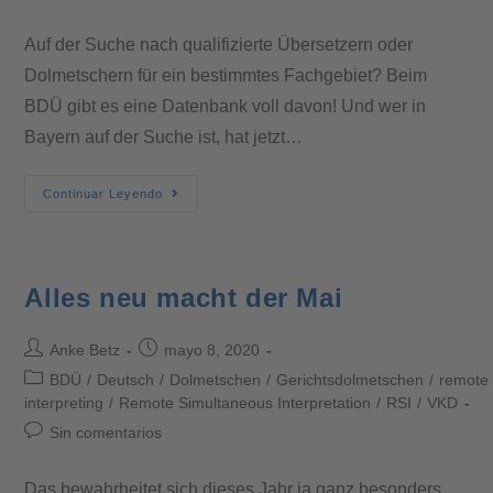
Auf der Suche nach qualifizierte Übersetzern oder
Dolmetschern für ein bestimmtes Fachgebiet? Beim
BDÜ gibt es eine Datenbank voll davon! Und wer in
Bayern auf der Suche ist, hat jetzt…
Continuar Leyendo
Alles neu macht der Mai
Anke Betz
mayo 8, 2020
BDÜ
/
Deutsch
/
Dolmetschen
/
Gerichtsdolmetschen
/
remote
interpreting
/
Remote Simultaneous Interpretation
/
RSI
/
VKD
Sin comentarios
Das bewahrheitet sich dieses Jahr ja ganz besonders.