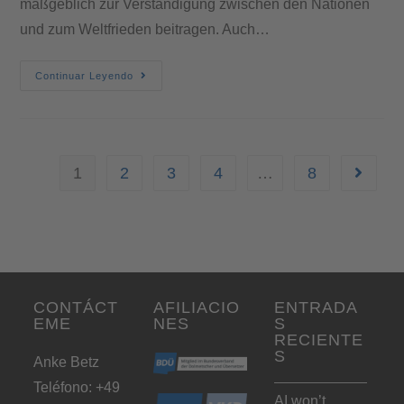
maßgeblich zur Verständigung zwischen den Nationen
und zum Weltfrieden beitragen. Auch…
Continuar Leyendo
1
2
3
4
…
8
CONTÁCT
AFILIACIO
ENTRADA
EME
NES
S
RECIENTE
S
Anke Betz
Teléfono: +49
AI won’t