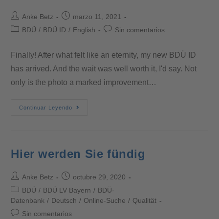
Anke Betz
marzo 11, 2021
BDÜ
/
BDÜ ID
/
English
Sin comentarios
Finally! After what felt like an eternity, my new BDÜ ID
has arrived. And the wait was well worth it, I'd say. Not
only is the photo a marked improvement…
Continuar Leyendo
Hier werden Sie fündig
Anke Betz
octubre 29, 2020
BDÜ
/
BDÜ LV Bayern
/
BDÜ-
Datenbank
/
Deutsch
/
Online-Suche
/
Qualität
Sin comentarios