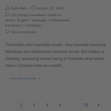
Anke Betz
octubre 23, 2024
101 things a translator needs to
know
/
English
/
language
/
professional
translation
/
translation
Sin comentarios
Translators don't translate words - they translate meaning
Machines and dictionaries translate words. But it takes a
thinking, reasoning human being to translate what words
mean. Consider how you would…
Continuar Leyendo
1
2
3
4
…
76