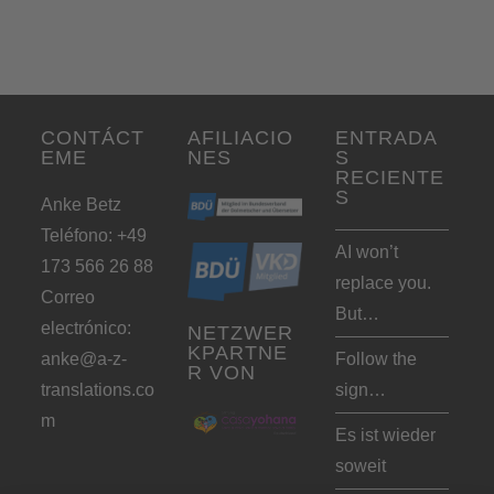
CONTÁCT
AFILIACIO
ENTRADA
EME
NES
S
RECIENTE
S
Anke Betz
Teléfono: +49
AI won’t
173 566 26 88
replace you.
Correo
But…
electrónico:
NETZWER
KPARTNE
anke@a-z-
Follow the
R VON
translations.co
sign…
m
Es ist wieder
soweit