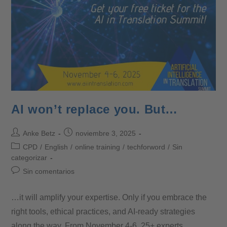
AI won’t replace you. But…
Anke Betz
noviembre 3, 2025
CPD
/
English
/
online training
/
techforword
/
Sin
categorizar
Sin comentarios
…it will amplify your expertise. Only if you embrace the
right tools, ethical practices, and AI-ready strategies
along the way. From November 4-6, 25+ experts