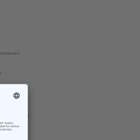
mentarios
n
r frühen
e der
ugsperson wie
ußerdem eine
erbal