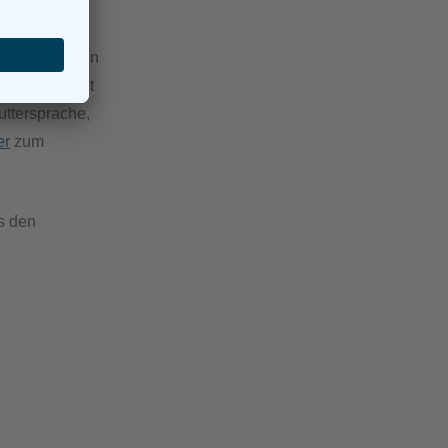
te Anmerkungen
he ebenso gut
uttersprache,
er
zum
s den