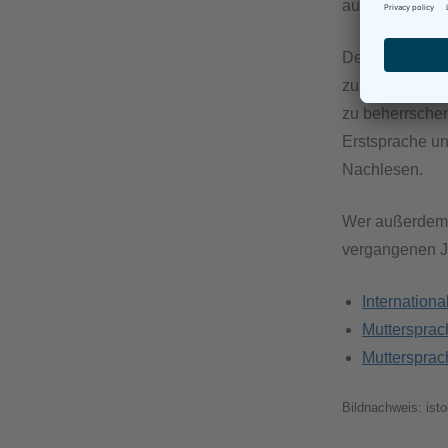
ausdrückendes 
Der Fremdsprac
zum Thema – zu
zu beherrschen
Erstsprache un
Nachlesen.
Wer außerdem 
vergangenen J
Internationa
Muttersprac
Muttersprac
Bildnachweis: is