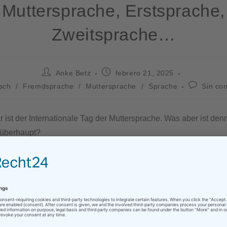
Muttersprache, Erstsprache,
Zweitsprache…
Anke Betz
febrero 21, 2025
sch
/
Fremdsprache
/
Muttersprache
/
Sprache
Sin co
 ist der Internationale Tag der Muttersprache. Was aber ist den
 überhaupt?
: «Als
Muttersprache
bezeichnet man eine vom Sprecher in de
formalen Unterricht erlernte Sprache. Das Wort wird oft im Sinn
rwendet. Eine Sprache wird in der Regel durch eine enge Bez
ittelt (daher „Muttersprache“). Verbunden mit dem Begriff ist a
tellung, dass die Muttersprache die Sprache ist, die ein sich v