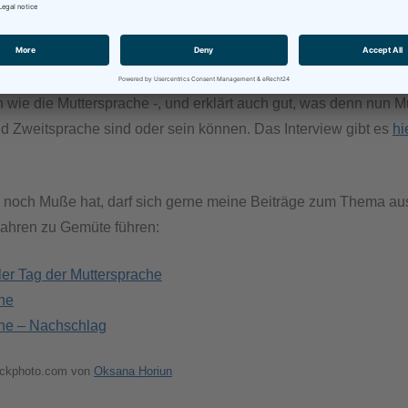
Individuum (Muttersprachler) am besten beherrscht. «
henforscher Prof. Dr. Thorsten Piske hat ein paar interessan
m Beispiel, dass es durchaus möglich ist, eine weitere Sprac
 wie die Muttersprache -, und erklärt auch gut, was denn nun M
d Zweitsprache sind oder sein können. Das Interview gibt es
hi
noch Muße hat, darf sich gerne meine Beiträge zum Thema au
ahren zu Gemüte führen:
ler Tag der Muttersprache
he
he – Nachschlag
tockphoto.com von
Oksana Horiun