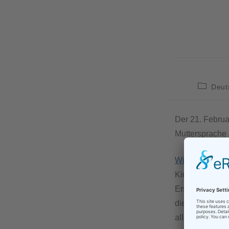
Deut
Der 21. Februar
Muttersprache
Wikipedia
sagt
Kindheit ohne 
Erstsprache ve
die Mutter verm
allgemeine Vors