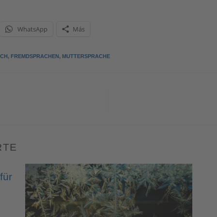
WhatsApp
Más
SCH
,
FREMDSPRACHEN
,
MUTTERSPRACHE
RTE
für