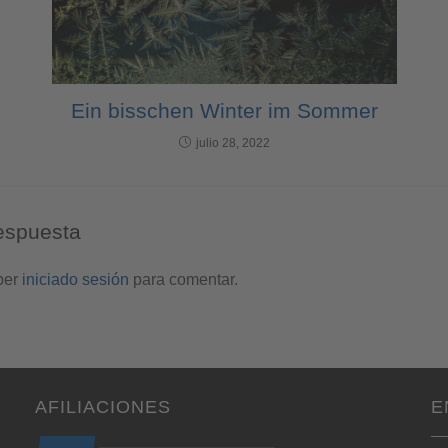
Ein bisschen Winter im Sommer
julio 28, 2022
espuesta
ber
iniciado sesión
para comentar.
AFILIACIONES
E