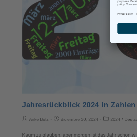
Jahresrückblick 2024 in Zahlen
Anke Betz
diciembre 30, 2024
2024
/
Deuts
Kaum zu glauben, aber morgen ist das Jahr schon wied