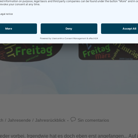
ch
/
Jahresende
/
Jahresrückblick
Sin comentarios
er vorbei. Irgendwie hat es doch eben erst angefangen... Auf jed