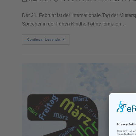
Der 21. Februar ist der Internationale Tag der Mutt
Sprecher in der frühen Kindheit ohne formalen…
Continuar Leyendo