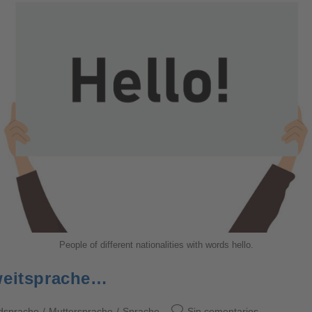
People of different nationalities with words hello.
weitsprache…
dsprache
/
Muttersprache
/
Sprache
Sin comentarios