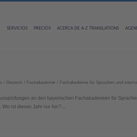
SERVICIOS
PRECIOS
ACERCA DE A-Z TRANSLATIONS
AGEN
n
/
Deutsch
/
Fachakademie
/
Fachakademie für Sprachen und intern
lussprüfungen an den bayerischen Fachakademien für Sprachen
 Wo ist dieses Jahr nur hin?…