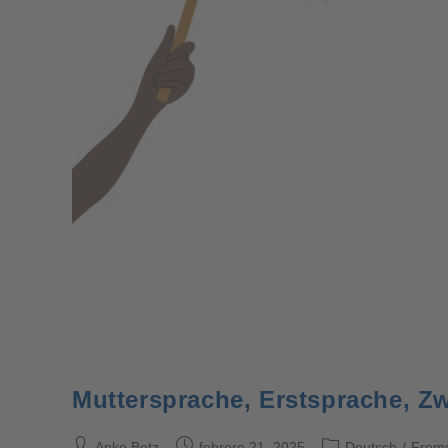
Muttersprache, Erstsprache, Z
Anke Betz
febrero 21, 2025
Deutsch
/
Frem