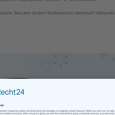
ersprache. Was aber ist denn Muttersprache überhaupt? Wikipedi