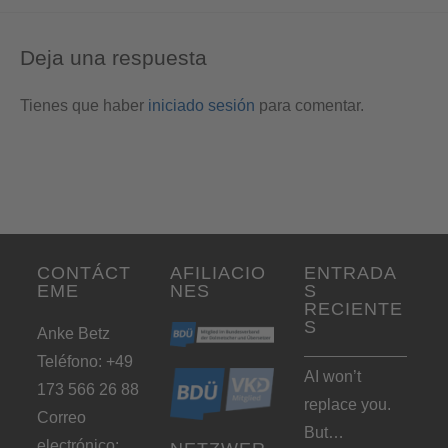
Deja una respuesta
Tienes que haber
iniciado sesión
para comentar.
CONTÁCT
AFILIACIO
ENTRADA
EME
NES
S
RECIENTE
S
Anke Betz
Teléfono: +49
AI won’t
173 566 26 88
replace you.
Correo
But…
electrónico: