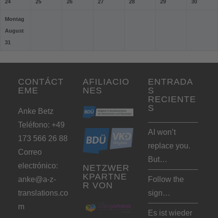
24
25
26
27
28
29
30
Montag
August
31
CONTÁCT
AFILIACIO
ENTRADA
EME
NES
S
RECIENTE
S
Anke Betz
Teléfono: +49
AI won’t
173 566 26 88
replace you.
Correo
But…
electrónico:
NETZWER
KPARTNE
anke@a-z-
Follow the
R VON
translations.co
sign…
m
Es ist wieder