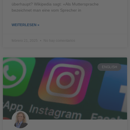
überhaupt? Wikipedia sagt: «Als Muttersprache
bezeichnet man eine vom Sprecher in
WEITERLESEN »
febrero 21, 2025
No hay comentarios
ENGLISH