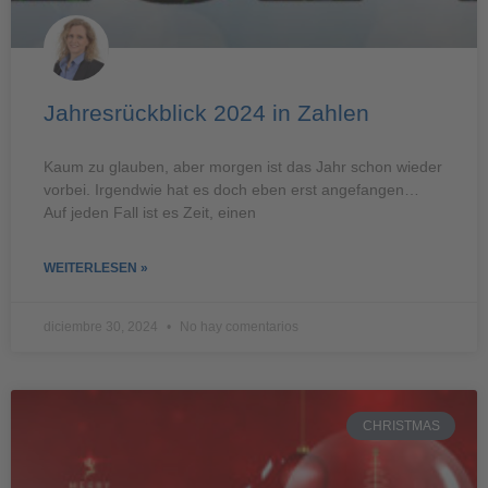
Jahresrückblick 2024 in Zahlen
Kaum zu glauben, aber morgen ist das Jahr schon wieder
vorbei. Irgendwie hat es doch eben erst angefangen…
Auf jeden Fall ist es Zeit, einen
WEITERLESEN »
diciembre 30, 2024
No hay comentarios
CHRISTMAS