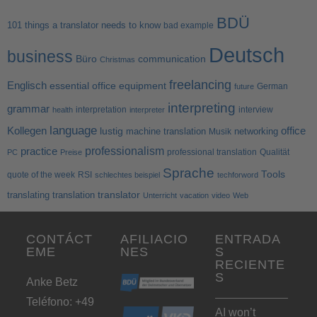
BDÜ
101 things a translator needs to know
bad example
Deutsch
business
Büro
communication
Christmas
freelancing
Englisch
essential office equipment
German
future
interpreting
grammar
interpretation
interview
health
interpreter
language
Kollegen
office
lustig
machine translation
networking
Musik
professionalism
practice
professional translation
Qualität
PC
Preise
Sprache
Tools
quote of the week
RSI
schlechtes beispiel
techforword
translator
translating
translation
Unterricht
vacation
video
Web
CONTÁCT
AFILIACIO
ENTRADA
EME
NES
S
RECIENTE
S
Anke Betz
Teléfono: +49
AI won’t