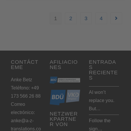
1
2
3
4
CONTÁCT
AFILIACIO
ENTRADA
EME
NES
S
RECIENTE
S
Anke Betz
Teléfono: +49
AI won’t
173 566 26 88
replace you.
Correo
But…
electrónico:
NETZWER
KPARTNE
anke@a-z-
Follow the
R VON
translations.co
sign…