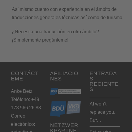
Así mismo cuento con experiencia en el ámbito de
traducciones generales técnicas así como de turismo.
¿Necesita una traducción en otro ámbito?
¡Simplemente pregúnteme!
CONTÁCT
AFILIACIO
ENTRADA
EME
NES
S
RECIENTE
S
Anke Betz
Teléfono: +49
AI won’t
173 566 26 88
replace you.
Correo
But…
electrónico:
NETZWER
KPARTNE