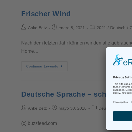
Frischer Wind
Anke Betz
enero 8, 2021
2021
/
Deutsch
/
G
Nach dem letzten Jahr können wir den alle gebrauchen 
Home…
Continuar Leyendo
Deutsche Sprache – schwere S
Anke Betz
mayo 30, 2018
Deutsch
/
Gramma
(c) buzzfeed.com