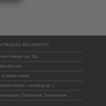
NTRADAS RECIENTES
 won’t replace you. But…
llow the sign…
 ist wieder soweit
et the insiders – including me :-)
ttersprache, Erstsprache, Zweitsprache…