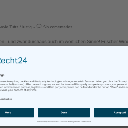
ayle Tufts
/
lustig
Sin comentarios
- und zwar durchaus auch im wörtlichen Sinne! Frischer Wind, fri
prache
tik
/
Humor
/
lustig
Sin comentarios