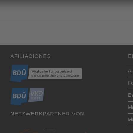
AFILIACIONES
E
AI
Fo
Es
Me
NETZWERKPARTNER VON
Mu