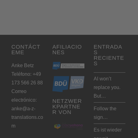
CONTÁCT
AFILIACIO
ENTRADA
EME
NES
S
RECIENTE
S
Anke Betz
Teléfono: +49
AI won’t
173 566 26 88
replace you.
Correo
But…
electrónico:
NETZWER
KPARTNE
anke@a-z-
Follow the
R VON
translations.co
sign…
m
Es ist wieder