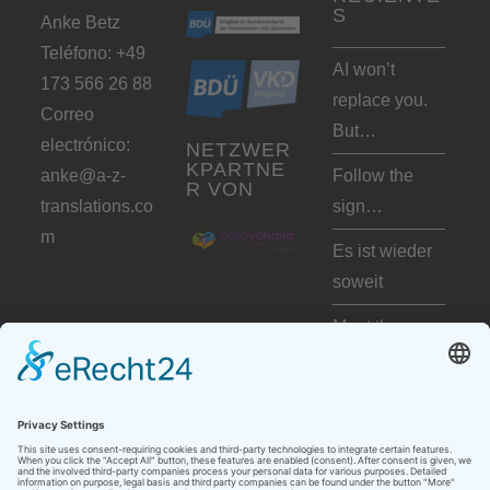
S
Anke Betz
Teléfono: +49
AI won’t
173 566 26 88
replace you.
Correo
But…
electrónico:
NETZWER
KPARTNE
anke@a-z-
Follow the
R VON
translations.co
sign…
m
Es ist wieder
soweit
Meet the
insiders –
including me
:-)
Muttersprache