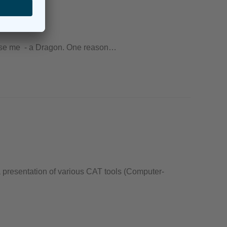
rchase me - a Dragon. One reason…
a presentation of various CAT tools (Computer-