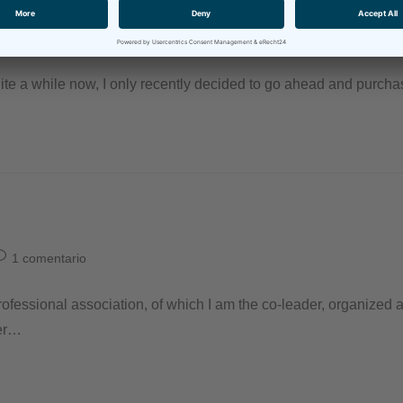
2 comentarios
 quite a while now, I only recently decided to go ahead and pu
1 comentario
ofessional association, of which I am the co-leader, organized 
der…