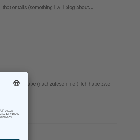
ll that entails (something I will blog about…
gewechselt habe (nachzulesen hier). Ich habe zwei