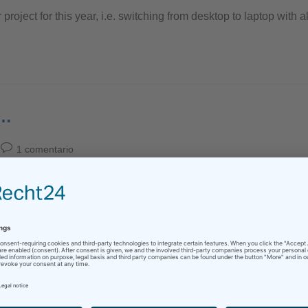
project for this year, i.e. switching from desktop to laptop with a
s…
1 comentario
glauben, v.a. nachdem ich ja schon vor geraumer Zeit zu memoQ 