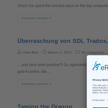
Since I've spent the last two days on the big computer 
Continuar Leyendo
Überraschung von SDL Trado
Anke Betz
febrero 1, 2013
Sin categorizar
... und zwar eine positive?! Ja, irgendwie kaum zu 
gute Kunden, die…
Continuar Leyendo
Taming the Dragon