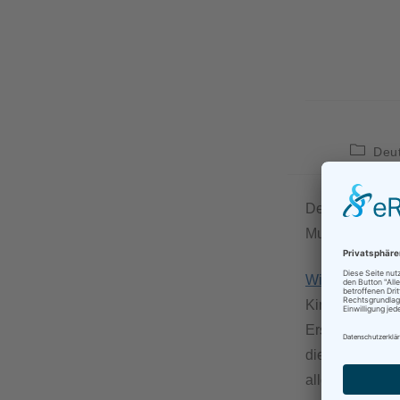
Deu
Der 21. Februar
Muttersprache
Wikipedia
sagt
Kindheit ohne 
Erstsprache ve
die Mutter verm
allgemeine Vors