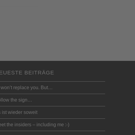
EUESTE BEITRÄGE
 won’t replace you. But…
llow the sign…
 ist wieder soweit
et the insiders – including me :-)