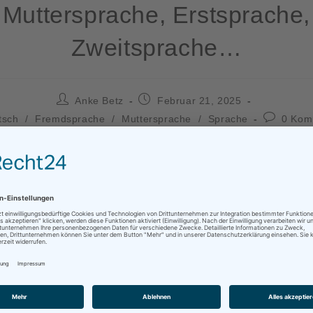
Muttersprache, Erstsprache,
Zweitsprache…
Anke Betz
Februar 21, 2025
tsch
/
Fremdsprache
/
Muttersprache
/
Sprache
0 Kom
 ist der Internationale Tag der Muttersprache. Was aber ist den
 überhaupt?
: „Als
Muttersprache
bezeichnet man eine vom Sprecher in der
formalen Unterricht erlernte Sprache. Das Wort wird oft im Sinn
rwendet. Eine Sprache wird in der Regel durch eine enge Bez
ittelt (daher „Muttersprache“). Verbunden mit dem Begriff ist a
tellung, dass die Muttersprache die Sprache ist, die ein sich v