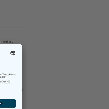
mentare
n
 frühen
e der
ugsperson wie
ußerdem eine
erbal