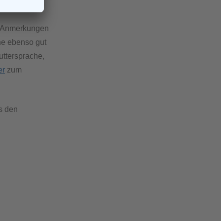
te Anmerkungen
he ebenso gut
uttersprache,
er
zum
s den