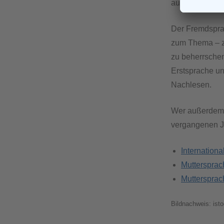
ausdrückendes 
Der Fremdsprac
zum Thema – zu
zu beherrschen
Erstsprache un
Nachlesen.
Wer außerdem 
vergangenen J
Internationa
Muttersprac
Muttersprac
Bildnachweis: is