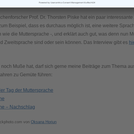
Individuum (Muttersprachler) am besten beherrscht. „
henforscher Prof. Dr. Thorsten Piske hat ein paar interessan
m Beispiel, dass es durchaus möglich ist, eine weitere Sprac
 wie die Muttersprache -, und erklärt auch gut, was denn nun M
d Zweitsprache sind oder sein können. Das Interview gibt es
hi
noch Muße hat, darf sich gerne meine Beiträge zum Thema au
ahren zu Gemüte führen:
ler Tag der Muttersprache
he
he – Nachschlag
tockphoto.com von
Oksana Horiun