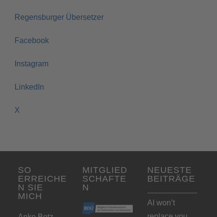
Regensburger Übersetzer
Facebook
Instagram
LinkedIn
X
SO
MITGLIED
NEUESTE
ERREICHE
SCHAFTE
BEITRÄGE
N SIE
N
MICH
AI won’t
replace you.
Anke Betz