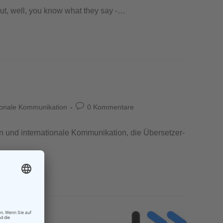
 But, well, you know what they say -…
ionale Kommunikation
0 Kommentare
 und internationale Kommunikation, die Übersetzer-