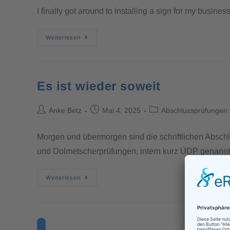
I finally got around to installing a sign for my busin
Weiterlesen
Es ist wieder soweit
Anke Betz
Mai 4, 2025
Abschlussprüfungen
Morgen und übermorgen sind die schriftlichen Absch
und Dolmetscherprüfungen, intern kurz ÜDP genannt.
Weiterlesen