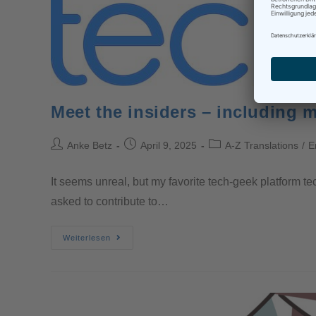
Meet the insiders – including m
Anke Betz
April 9, 2025
A-Z Translations
/
E
It seems unreal, but my favorite tech-geek platform te
asked to contribute to…
Weiterlesen