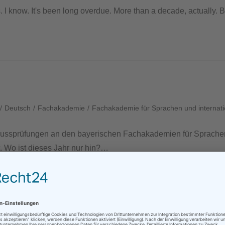
ess. I know. It's been long overdue. More than a decade, actually.
/
Deutsch
/
Fachakademie
/
Fachakademie für Sprachen und internat
lussprüfungen an den bayerischen Fachakademien für Sprachen
 Wo ist dieses Jahr nur hin?…