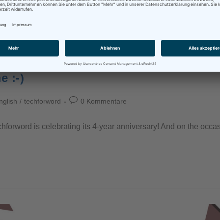
e :-)
nglish
/
techforword
0 Kommentare
chforword is celebrating its 4-year anniversary! And on the occas