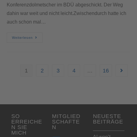
Konferenzdolmetscher im BDÜ abgeschickt. Der Weg
dahin war weit und nicht leicht.Zwischendurch hatte ich
auch schon mal…
Weiterlesen
1
2
3
4
…
16
SO
MITGLIED
NEUESTE
ERREICHE
SCHAFTE
BEITRÄGE
N SIE
N
MICH
AI won’t