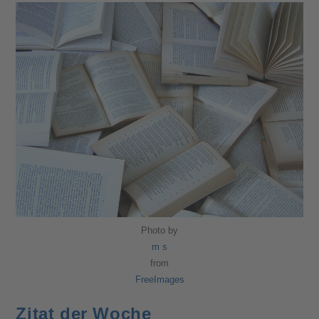
Photo by
m s
from
FreeImages
Zitat der Woche