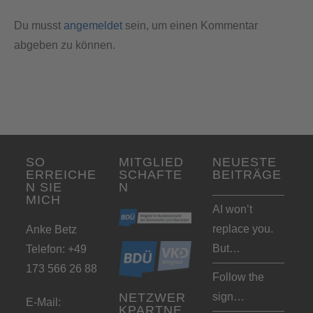
Du musst
angemeldet
sein, um einen Kommentar
abgeben zu können.
SO
MITGLIED
NEUESTE
ERREICHE
SCHAFTE
BEITRÄGE
N SIE
N
MICH
AI won’t
replace you.
Anke Betz
But…
Telefon: +49
173 566 26 88
Follow the
sign…
NETZWER
E-Mail:
KPARTNE