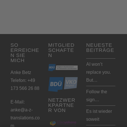
SO
MITGLIED
NEUESTE
ERREICHE
SCHAFTE
BEITRÄGE
N SIE
N
MICH
AI won’t
replace you.
Anke Betz
But…
Telefon: +49
173 566 26 88
Follow the
sign…
NETZWER
E-Mail:
KPARTNE
anke@a-z-
R VON
Es ist wieder
translations.co
soweit
m