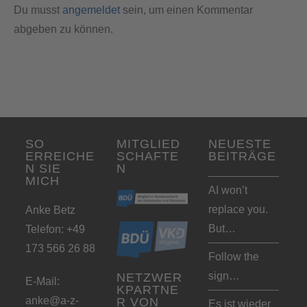
Du musst
angemeldet
sein, um einen Kommentar
abgeben zu können.
SO
MITGLIED
NEUESTE
ERREICHE
SCHAFTE
BEITRÄGE
N SIE
N
MICH
AI won’t
replace you.
Anke Betz
But…
Telefon: +49
173 566 26 88
Follow the
sign…
NETZWER
E-Mail:
KPARTNE
anke@a-z-
R VON
Es ist wieder