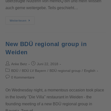
überzeugte Nutzerin von memoQ bin und mein Wissen
auch gerne weitergebe. Teils geschieht…
Weiterlesen
New BDÜ regional group in
Weiden
Anke Betz
Juni 22, 2018
BDÜ
/
BDÜ LV Bayern
/
BDÜ regional group
/
English
0 Kommentare
On Wednesday night, a momentous occasion took place
in the lovely "Die Villa" restaurant in Weiden - the
founding meeting of a new BDÜ regional group in
Bavaria. Two of…