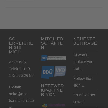
SO
MITGLIED
NEUESTE
ERREICHE
SCHAFTE
BEITRÄGE
N SIE
N
MICH
AI won’t
replace you.
Anke Betz
But…
Telefon: +49
173 566 26 88
Follow the
sign…
NETZWER
E-Mail:
KPARTNE
anke@a-z-
R VON
Es ist wieder
translations.co
soweit
m