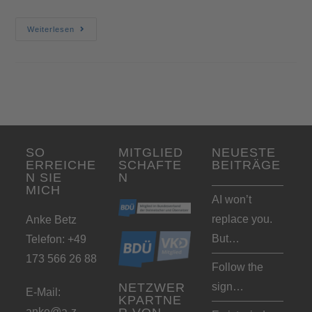
Weiterlesen
SO
MITGLIED
NEUESTE
ERREICHE
SCHAFTE
BEITRÄGE
N SIE
N
MICH
AI won’t
replace you.
Anke Betz
But…
Telefon: +49
173 566 26 88
Follow the
sign…
NETZWER
E-Mail:
KPARTNE
anke@a-z-