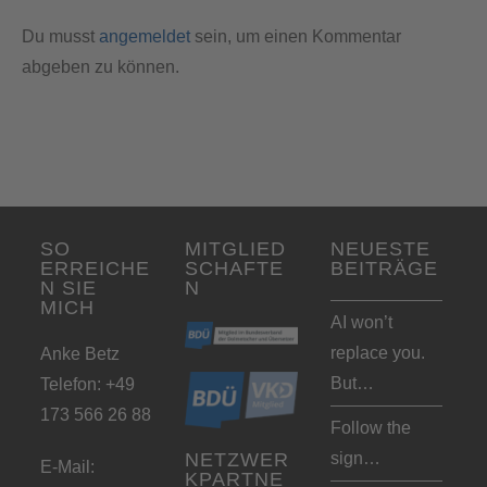
Du musst
angemeldet
sein, um einen Kommentar
abgeben zu können.
SO
MITGLIED
NEUESTE
ERREICHE
SCHAFTE
BEITRÄGE
N SIE
N
MICH
AI won’t
replace you.
Anke Betz
But…
Telefon: +49
173 566 26 88
Follow the
sign…
NETZWER
E-Mail:
KPARTNE