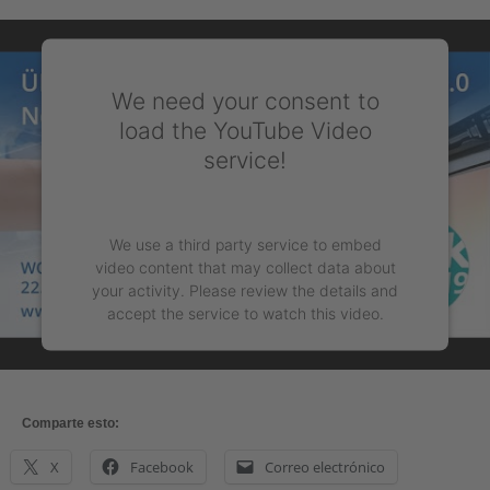
We need your consent to
load the YouTube Video
service!
We use a third party service to embed
video content that may collect data about
your activity. Please review the details and
accept the service to watch this video.
More Information
Comparte esto:
Accept
X
Facebook
Correo electrónico
powered by
Usercentrics Consent Management