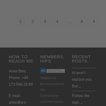
1
2
3
4
…
6
HOW TO
MEMBERS
RECENT
REACH ME
HIPS
POSTS
Anke Betz
AI won’t
Phone: +49
Mitglied im
replace you.
Bundesverband
173 566 26 88
But…
der
Dolmetscher
E-mail:
Follow the
und Übersetzer
anke@a-z-
sign…