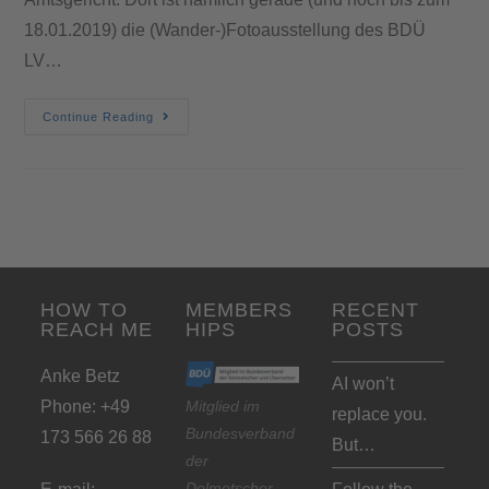
18.01.2019) die (Wander-)Fotoausstellung des BDÜ
LV…
Continue Reading
HOW TO
MEMBERS
RECENT
REACH ME
HIPS
POSTS
Anke Betz
AI won’t
Phone: +49
Mitglied im
replace you.
Bundesverband
173 566 26 88
But…
der
Dolmetscher