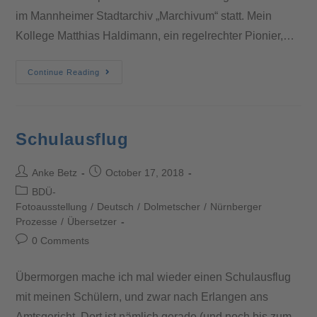
im Mannheimer Stadtarchiv „Marchivum“ statt. Mein
Kollege Matthias Haldimann, ein regelrechter Pionier,…
Continue Reading
Schulausflug
Anke Betz
October 17, 2018
BDÜ-
Fotoausstellung
/
Deutsch
/
Dolmetscher
/
Nürnberger
Prozesse
/
Übersetzer
0 Comments
Übermorgen mache ich mal wieder einen Schulausflug
mit meinen Schülern, und zwar nach Erlangen ans
Amtsgericht. Dort ist nämlich gerade (und noch bis zum