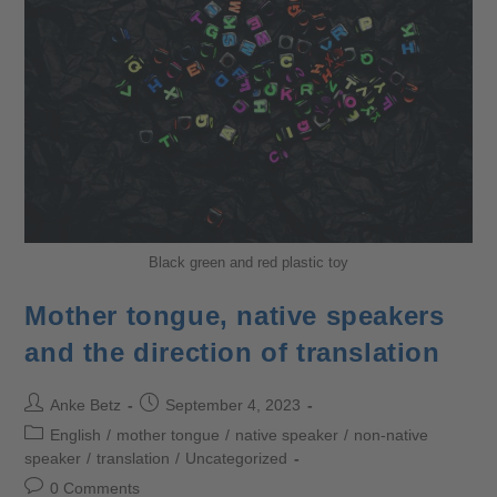
Black green and red plastic toy
Mother tongue, native speakers
and the direction of translation
Anke Betz
September 4, 2023
English
/
mother tongue
/
native speaker
/
non-native
speaker
/
translation
/
Uncategorized
0 Comments