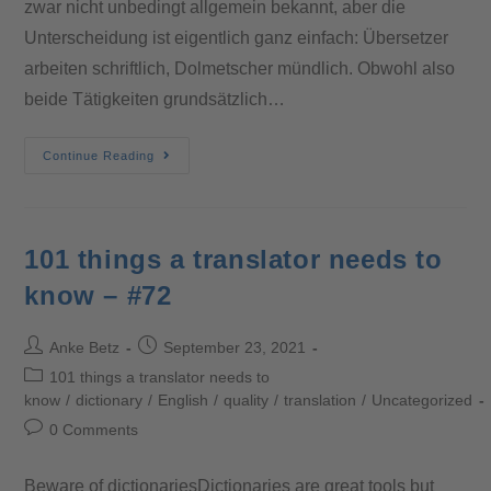
zwar nicht unbedingt allgemein bekannt, aber die
Unterscheidung ist eigentlich ganz einfach: Übersetzer
arbeiten schriftlich, Dolmetscher mündlich. Obwohl also
beide Tätigkeiten grundsätzlich…
Continue Reading
101 things a translator needs to
know – #72
Anke Betz
September 23, 2021
101 things a translator needs to
know
/
dictionary
/
English
/
quality
/
translation
/
Uncategorized
0 Comments
Beware of dictionariesDictionaries are great tools but