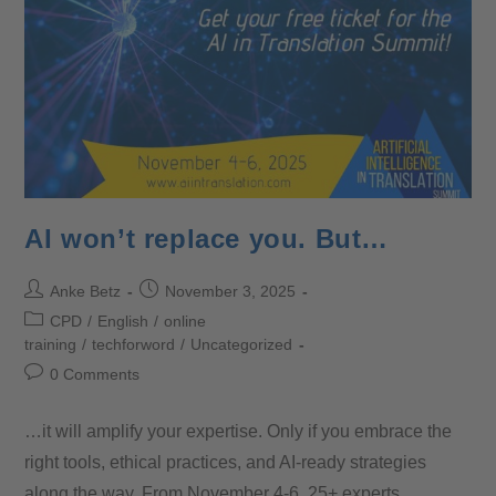
AI won’t replace you. But…
Anke Betz
November 3, 2025
CPD
/
English
/
online
training
/
techforword
/
Uncategorized
0 Comments
…it will amplify your expertise. Only if you embrace the
right tools, ethical practices, and AI-ready strategies
along the way. From November 4-6, 25+ experts