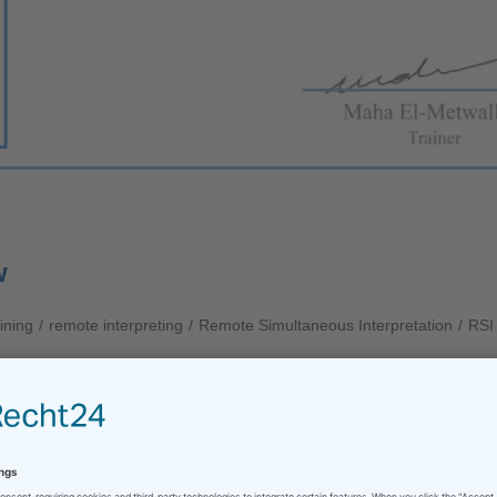
w
aining
/
remote interpreting
/
Remote Simultaneous Interpretation
/
RSI
aminations, my continuous training doesn't stop, either. Given th