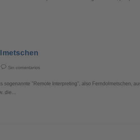
olmetschen
Sin comentarios
as sogenannte "Remote Interpreting", also Ferndolmetschen, aus
zw. die…