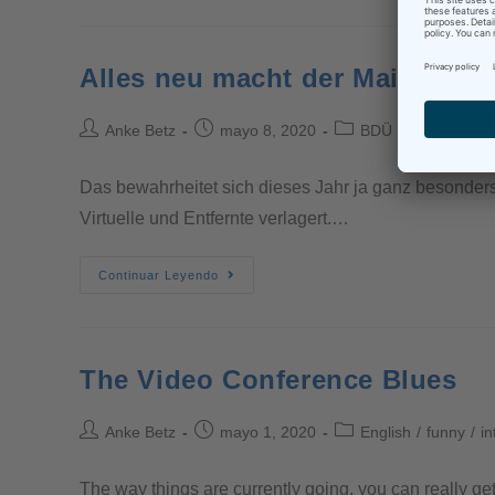
Alles neu macht der Mai
Anke Betz
mayo 8, 2020
BDÜ
/
Deutsch
/
D
Das bewahrheitet sich dieses Jahr ja ganz besonders.
Virtuelle und Entfernte verlagert.…
Continuar Leyendo
The Video Conference Blues
Anke Betz
mayo 1, 2020
English
/
funny
/
in
The way things are currently going, you can really ge