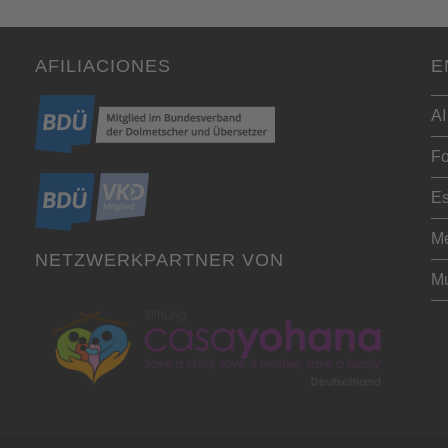
AFILIACIONES
E
AI
Fo
Es
Me
NETZWERKPARTNER VON
Mu