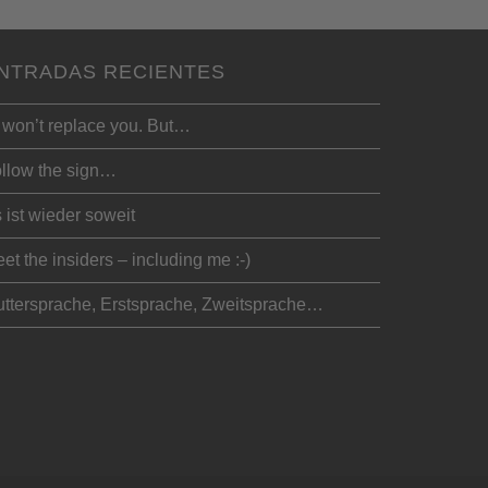
NTRADAS RECIENTES
 won’t replace you. But…
llow the sign…
 ist wieder soweit
et the insiders – including me :-)
ttersprache, Erstsprache, Zweitsprache…