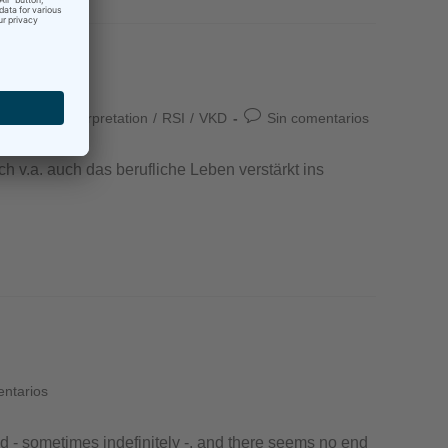
taneous Interpretation
/
RSI
/
VKD
Sin comentarios
 v.a. auch das berufliche Leben verstärkt ins
entarios
ed - sometimes indefinitely -, and there seems no end