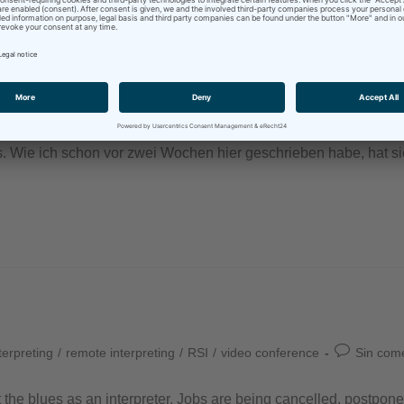
olmetschen
/
Gerichtsdolmetschen
/
remote interpreting
/
Remote Simul
 Wie ich schon vor zwei Wochen hier geschrieben habe, hat sich
terpreting
/
remote interpreting
/
RSI
/
video conference
Sin com
t the blues as an interpreter. Jobs are being cancelled, postpon