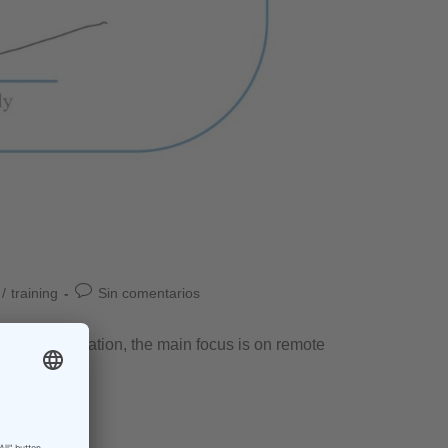
/
training
Sin comentarios
e current situation, the main focus is on remote