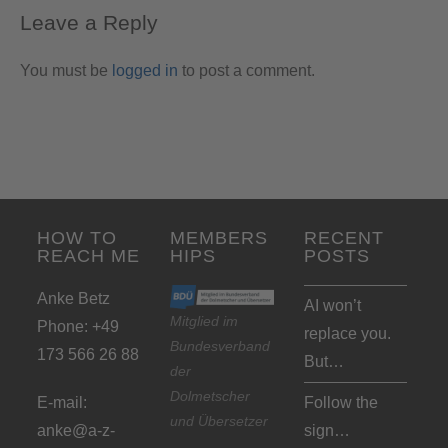
Leave a Reply
You must be
logged in
to post a comment.
HOW TO
MEMBERS
RECENT
REACH ME
HIPS
POSTS
Anke Betz
AI won’t
Mitglied im
Phone: +49
replace you.
Bundesverband
173 566 26 88
But…
der
Dolmetscher
E-mail:
Follow the
und Übersetzer
anke@a-z-
sign…