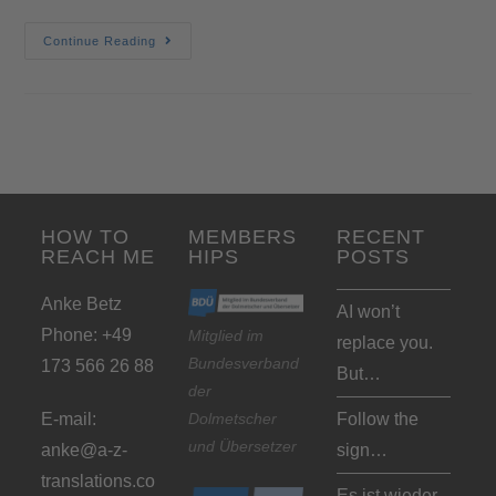
Continue Reading
HOW TO
MEMBERS
RECENT
REACH ME
HIPS
POSTS
Anke Betz
AI won’t
Phone: +49
Mitglied im
replace you.
Bundesverband
173 566 26 88
But…
der
Dolmetscher
E-mail:
Follow the
und Übersetzer
anke@a-z-
sign…
translations.co
Es ist wieder