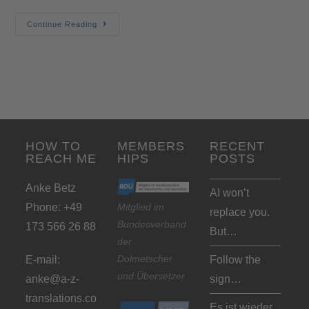
Continue Reading
HOW TO
MEMBERS
RECENT
REACH ME
HIPS
POSTS
Anke Betz
AI won’t
Phone: +49
Mitglied im
replace you.
Bundesverband
173 566 26 88
But…
der
Dolmetscher
E-mail:
Follow the
und Übersetzer
anke@a-z-
sign…
translations.co
Es ist wieder