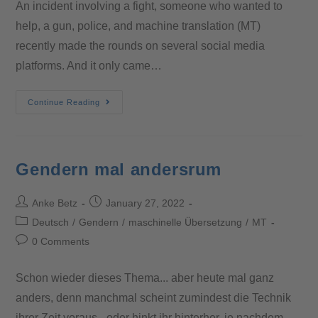
An incident involving a fight, someone who wanted to
help, a gun, police, and machine translation (MT)
recently made the rounds on several social media
platforms. And it only came…
Continue Reading
Gendern mal andersrum
Anke Betz
January 27, 2022
Deutsch
/
Gendern
/
maschinelle Übersetzung
/
MT
0 Comments
Schon wieder dieses Thema... aber heute mal ganz
anders, denn manchmal scheint zumindest die Technik
ihrer Zeit voraus - oder hinkt ihr hinterher, je nachdem,