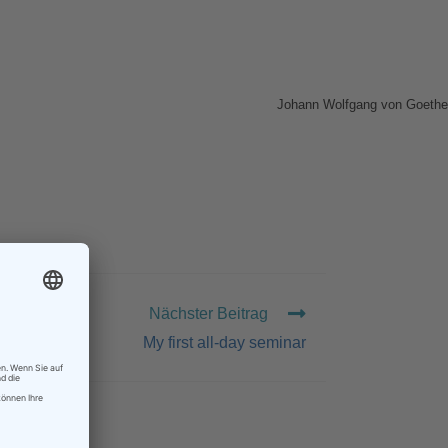
Johann Wolfgang von Goethe
Nächster Beitrag
My first all-day seminar