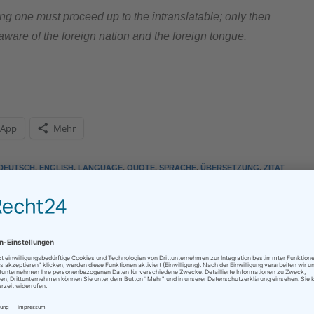
ng one must proceed up to the intranslatable; only then
are of the foreign nation and the foreign tongue.
sApp
Mehr
DEUTSCH
,
ENGLISH
,
LANGUAGE
,
QUOTE
,
SPRACHE
,
ÜBERSETZUNG
,
ZITAT
GEFALLEN