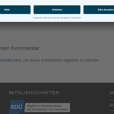
Tue Gutes und Rede Darüber
September 14, 2012
einen Kommentar
meldet
sein, um einen Kommentar abgeben zu können.
MITGLIEDSCHAFTEN
N
AI