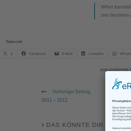
When translati
one becomes aw
Teilen mit:
X
Facebook
E-Mail
LinkedIn
What
SCHLAGWÖRTER
:
Vorheriger Beitrag
2011 – 2012
DAS KÖNNTE DIR AUCH 