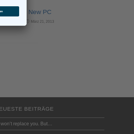
New PC
März 21, 2013
EUESTE BEITRÄGE
 won’t replace you. But…