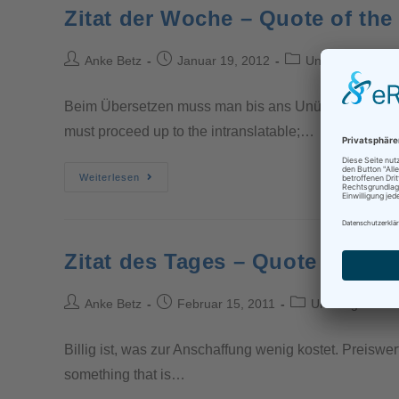
Zitat der Woche – Quote of th
Anke Betz
Januar 19, 2012
Unkategorisiert
Beim Übersetzen muss man bis ans Unübersetzliche 
must proceed up to the intranslatable;…
Weiterlesen
Zitat des Tages – Quote of the 
Anke Betz
Februar 15, 2011
Unkategorisiert
Billig ist, was zur Anschaffung wenig kostet. Preiswer
something that is…