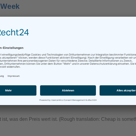
e Week
0 Kommentare
herangehen; alsdann wird man aber erst die fremde Nation und
day
0 Kommentare
t ist, was den Preis wert ist. (Rough translation: Cheap is some