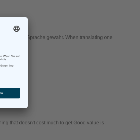
 die fremde Sprache gewahr. When translating one
thing that doesn't cost much to get.Good value is