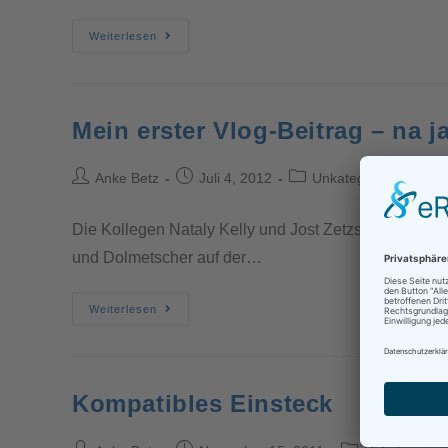
Weiterlesen
Mein erster Vlog-Beitrag – na j
Anke Betz
Juli 4, 2012
Unkategorisiert
Die Kollegen Nataly Kelly und Jost Zetzsche, die das
und Dolmetscher auf der…
Weiterlesen
Kompatibles Einsteck