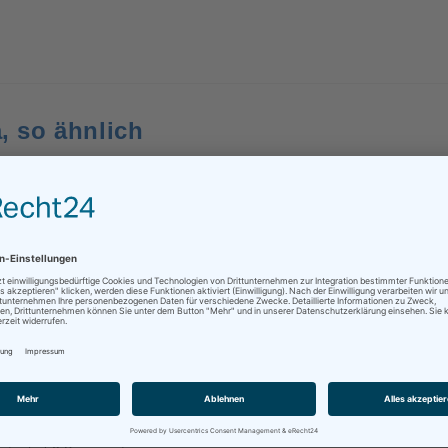
a, so ähnlich
0 Kommentare
 sehr tolle Buch Found in Translation geschrieben haben, haben