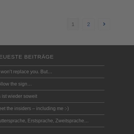
1
2
EUESTE BEITRÄGE
 won’t replace you. But…
llow the sign…
 ist wieder soweit
et the insiders – including me :-)
ttersprache, Erstsprache, Zweitsprache…