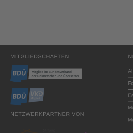
MITGLIEDSCHAFTEN
N
AI
Fo
Es
Me
NETZWERKPARTNER VON
Mu