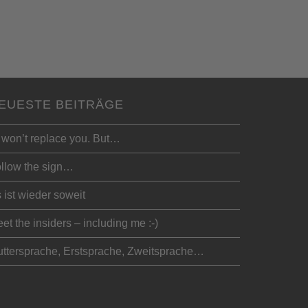
EUESTE BEITRÄGE
 won’t replace you. But…
llow the sign…
 ist wieder soweit
et the insiders – including me :-)
ttersprache, Erstsprache, Zweitsprache…