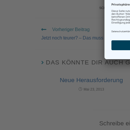
SCHLAGWÖRTER
:
Vorheriger Beitrag
Jetzt noch teurer? – Das muss ich haben!
DAS KÖNNTE DIR AUCH 
Neue Herausforderung
Mai 23, 2013
Schreibe 