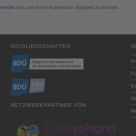
meldet
sein, um einen Kommentar abgeben zu können.
MITGLIEDSCHAFTEN
N
AI
Fo
Es
Me
NETZWERKPARTNER VON
Mu