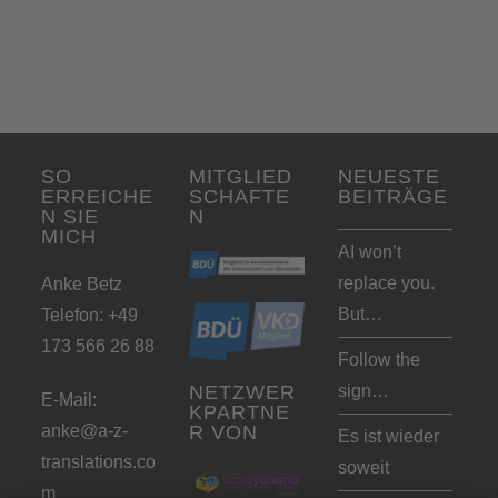
SO
MITGLIED
NEUESTE
ERREICHE
SCHAFTE
BEITRÄGE
N SIE
N
MICH
AI won’t
replace you.
Anke Betz
But…
Telefon: +49
173 566 26 88
Follow the
sign…
NETZWER
E-Mail:
KPARTNE
anke@a-z-
R VON
Es ist wieder
translations.co
soweit
m