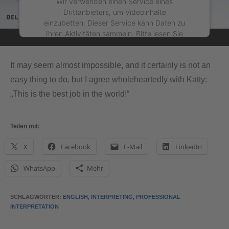
Wir verwenden einen Service eines
Drittanbieters, um Videoinhalte
einzubetten. Dieser Service kann Daten zu
Ihren Aktivitäten sammeln. Bitte lesen Sie
die Details durch und stimmen Sie der
Nutzung des Service zu, um dieses Video
It may seem almost impossible, and it certainly is not an
anzusehen.
easy thing to do, but I agree wholeheartedly with Katty:
„This is the best job in the world!“
Mehr Informationen
Akzeptieren
Teilen mit:
powered by
Usercentrics Consent Management
X
Facebook
E-Mail
LinkedIn
Platform
&
eRecht24
WhatsApp
Mehr
SCHLAGWÖRTER
:
ENGLISH
,
INTERPRETING
,
PROFESSIONAL
INTERPRETATION