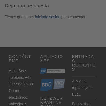
Deja una respuesta
Tienes que haber
iniciado sesión
para comentar.
CONTÁCT
AFILIACIO
ENTRADA
EME
NES
S
RECIENTE
S
Anke Betz
Teléfono: +49
AI won’t
173 566 26 88
replace you.
Correo
But…
electrónico:
NETZWER
KPARTNE
anke@a-z-
Follow the