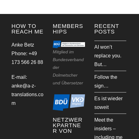
HOW TO
MEMBERS
RECENT
REACH ME
HIPS
POSTS
Anke Betz
AI won’t
Mitglied im
Phone: +49
replace you.
Bundesverband
173 566 26 88
But…
der
Dolmetscher
E-mail:
Follow the
und Übersetzer
anke@a-z-
sign…
translations.co
Es ist wieder
m
soweit
NETZWER
Meet the
KPARTNE
insiders –
R VON
including me