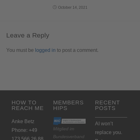
October 14, 2021
Leave a Reply
You must be
logged in
to post a comment.
HOW TO
MEMBERS
RECENT
REACH ME
HIPS
POSTS
Anke Betz
AI won’t
Mitglied im
Phone: +49
replace you.
Bundesverband
173 566 26 88