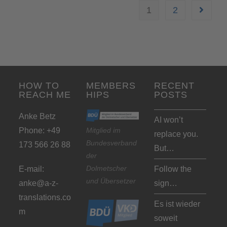
1
2
HOW TO
MEMBERS
RECENT
REACH ME
HIPS
POSTS
Anke Betz
AI won’t
Phone: +49
Mitglied im
replace you.
Bundesverband
173 566 26 88
But…
der
Dolmetscher
E-mail:
Follow the
und Übersetzer
anke@a-z-
sign…
translations.co
Es ist wieder
m
soweit