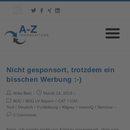
Nicht gesponsort, trotzdem ein
bisschen Werbung :-)
Anke Betz
March 14, 2019
BDÜ
/
BDÜ LV Bayern
/
CAT
/
CAT-
Tool
/
Deutsch
/
Fortbildung
/
Kilgray
/
memoQ
/
Seminar
0 Comments
Nein, ich werde nicht von Kilgray gesponsert, aber wer