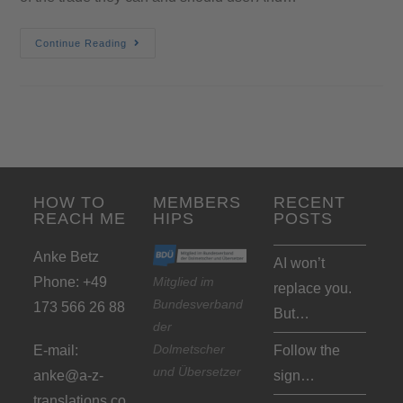
Continue Reading
HOW TO
MEMBERS
RECENT
REACH ME
HIPS
POSTS
Anke Betz
AI won’t
Phone: +49
Mitglied im
replace you.
Bundesverband
173 566 26 88
But…
der
Dolmetscher
E-mail:
Follow the
und Übersetzer
anke@a-z-
sign…
translations.co