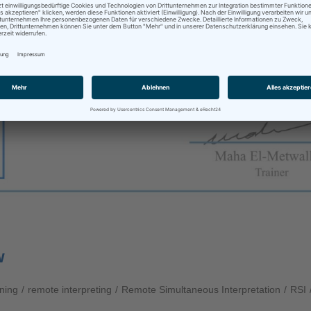
w
ining
/
remote interpreting
/
Remote Simultaneous Interpretation
/
RSI