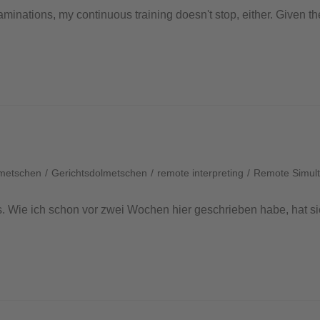
aminations, my continuous training doesn't stop, either. Given th
metschen
/
Gerichtsdolmetschen
/
remote interpreting
/
Remote Simult
 Wie ich schon vor zwei Wochen hier geschrieben habe, hat sich