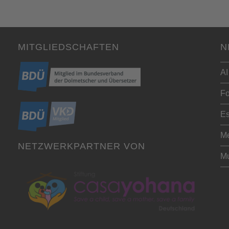
MITGLIEDSCHAFTEN
N
AI
Fo
Es
Me
NETZWERKPARTNER VON
Mu