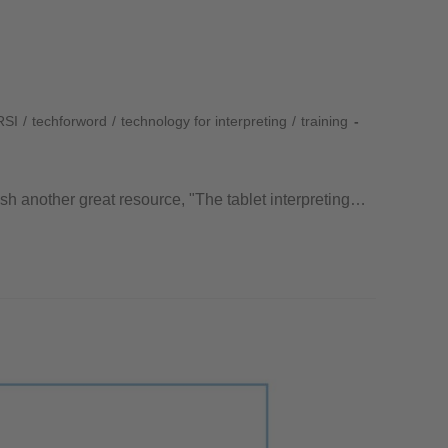
RSI
/
techforword
/
technology for interpreting
/
training
lish another great resource, "The tablet interpreting…