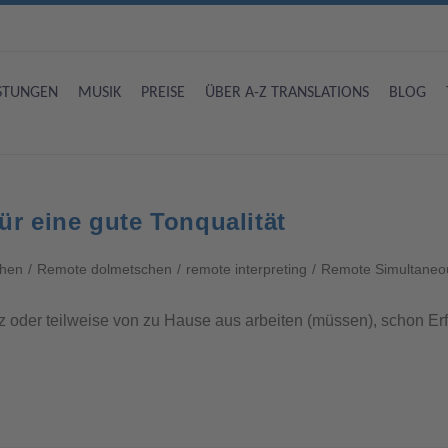
ISTUNGEN
MUSIK
PREISE
ÜBER A-Z TRANSLATIONS
BLOG
r eine gute Tonqualität
chen
/
Remote dolmetschen
/
remote interpreting
/
Remote Simultaneou
z oder teilweise von zu Hause aus arbeiten (müssen), schon E