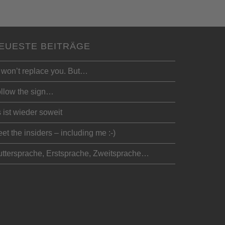
EUESTE BEITRÄGE
 won’t replace you. But…
llow the sign…
 ist wieder soweit
et the insiders – including me :-)
ttersprache, Erstsprache, Zweitsprache…