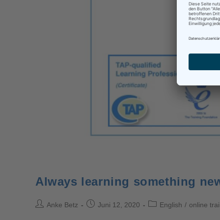
Always learning something ne
Anke Betz
Juni 12, 2020
English
/
online tra