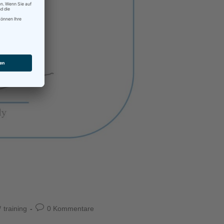
/
training
0 Kommentare