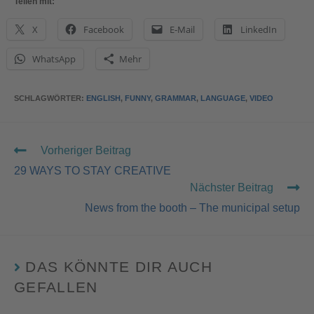
Teilen mit:
die
Besuchern
X
Facebook
E-Mail
LinkedIn
nicht
offengelegt
WhatsApp
Mehr
werden, nicht
geladen
werden. Der
SCHLAGWÖRTER
:
ENGLISH
,
FUNNY
,
GRAMMAR
,
LANGUAGE
,
VIDEO
Besitzer der
Website muss
diese mit
Vorheriger Beitrag
seinem CMP
einrichten,
29 WAYS TO STAY CREATIVE
um diesen
Nächster Beitrag
Inhalt zur
News from the booth – The municipal setup
Liste der
verwendeten
Technologien
hinzuzufügen.
DAS KÖNNTE DIR AUCH
GEFALLEN
p
o