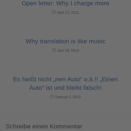
w
Open letter: Why I charge more
e
r
April 13, 2011
e
d
b
y
Why translation is like music
U
s
Juni 18, 2014
e
r
c
e
Es heißt nicht „nen Auto“ o.ä.!! „Einen
n
t
Auto“ ist und bleibt falsch!
r
Februar 5, 2010
i
c
s
C
o
Schreibe einen Kommentar
n