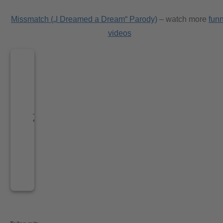
Missmatch („I Dreamed a Dream“ Parody)
– watch more
fun
videos
Wir
benötigen
Ihre
Zustimmung,
um den -
Service zu
laden!
Dieser Inhalt
darf aufgrund
von Trackern,