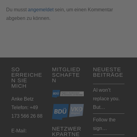
s
Du musst
angemeldet
sein, um einen Kommentar
e
n
abgeben zu können.
t
M
a
n
a
g
e
SO
MITGLIED
NEUESTE
m
ERREICHE
SCHAFTE
BEITRÄGE
e
N SIE
N
n
MICH
t
AI won’t
P
replace you.
Anke Betz
l
But…
Telefon: +49
a
t
173 566 26 88
Follow the
f
o
sign…
NETZWER
E-Mail:
r
KPARTNE