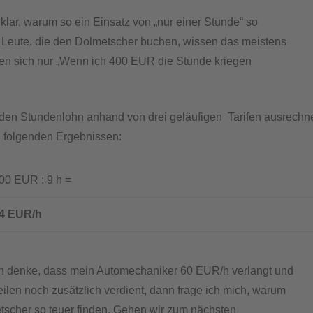
 klar, warum so ein Einsatz von „nur einer Stunde“ so
ie Leute, die den Dolmetscher buchen, wissen das meistens
en sich nur „Wenn ich 400 EUR die Stunde kriegen
 den Stundenlohn anhand von drei geläufigen Tarifen ausrechn
 folgenden Ergebnissen:
 EUR : 9 h =
4
 EUR/h
n denke, dass mein Automechaniker 60 EUR/h verlangt und
eilen noch zusätzlich verdient, dann frage ich mich, warum
tscher so teuer finden. Gehen wir zum nächsten