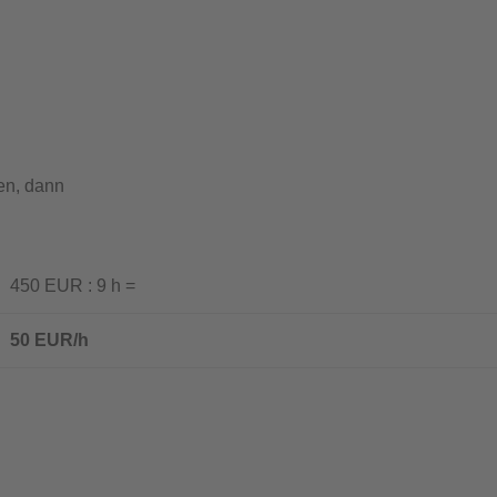
en, dann
50 EUR : 9 h =
50 EUR/h