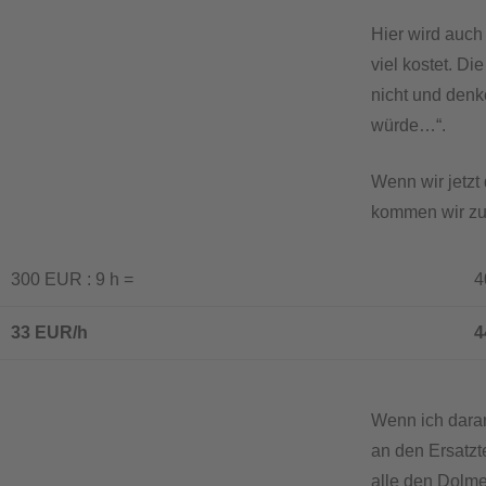
Hier wird auch
viel kostet. D
nicht und denk
würde…“.
Wenn wir jetzt
kommen wir zu
300 EUR : 9 h =
400
33 EUR/h
44
Wenn ich dara
an den Ersatzt
alle den Dolme