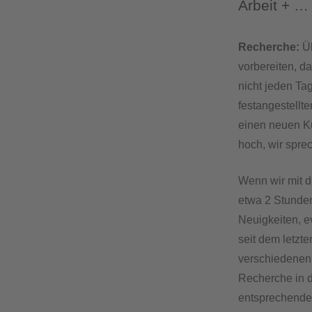
Arbeit + …
Recherche:
Üb
vorbereiten, d
nicht jeden T
festangestellt
einen neuen Ku
hoch, wir spre
Wenn wir mit 
etwa 2 Stunden
Neuigkeiten, e
seit dem letzte
verschiedenen
Recherche in d
entsprechende