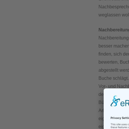
Nachbesprechun
weglassen wol
Nachbereitun
Nachbereitung.
besser machen
finden, sich d
bewerten, Buch
abgestellt wer
Buche schlägt.
Vor- und Nachb
den Fachgebiet
Büromanagemen
Arbeitssprache
eigentlich noc
eigentlichen A