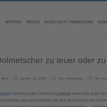
SERVICIOS
PRECIOS
ACERCA DE A-Z TRANSLATIONS
AGEN
olmetscher zu teuer oder zu 
 Betz
agosto 25, 2016
Sin categorizar
Sin co
nhauer
hat Anfang des Jahres auf
LinkedIn
einen sehr guten und
ren Beitrag dazu geschrieben, wie sich das Honorar von Dolm
. Das kann ich so uneingeschränkt unterschreiben – und teilen