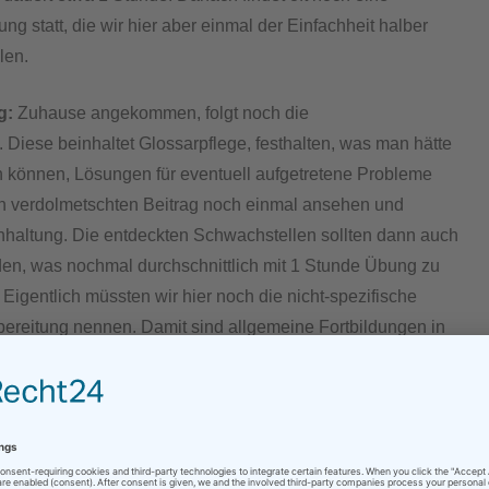
g statt, die wir hier aber einmal der Einfachheit halber
len.
g:
Zuhause angekommen, folgt noch die
 Diese beinhaltet Glossarpflege, festhalten, was man hätte
 können, Lösungen für eventuell aufgetretene Probleme
en verdolmetschten Beitrag noch einmal ansehen und
haltung. Die entdeckten Schwachstellen sollten dann auch
den, was nochmal durchschnittlich mit 1 Stunde Übung zu
 Eigentlich müssten wir hier noch die nicht-spezifische
ereitung nennen. Damit sind allgemeine Fortbildungen in
en gemeint, Stimmtraining, technische Grundlagen,
t, ergänzende Sprachen oder Fachgebiete lernen, in den
n auf dem Laufenden bleiben. Alles in allem müsste man
hmal 2 Stunden addieren, aber da diese nichts mit dem
uftrag zu tun haben, wollen wir die hier mal weglassen.