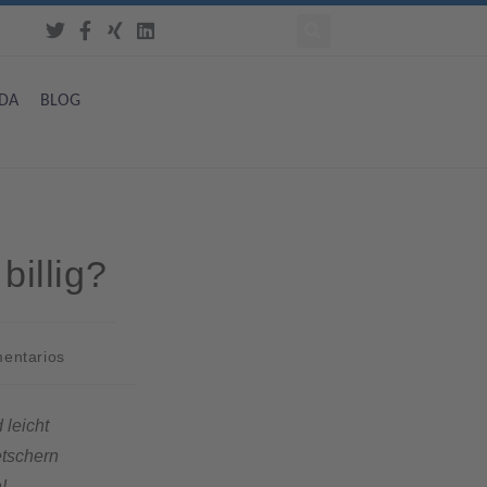
DA
BLOG
billig?
mentarios
 leicht
etschern
!