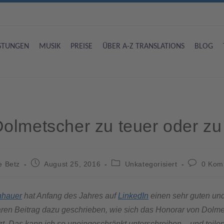
ISTUNGEN
MUSIK
PREISE
ÜBER A-Z TRANSLATIONS
BLOG
olmetscher zu teuer oder zu 
e Betz
August 25, 2016
Unkategorisiert
0 Kom
nhauer
hat Anfang des Jahres auf
LinkedIn
einen sehr guten und
ren Beitrag dazu geschrieben, wie sich das Honorar von Dolm
. Das kann ich so uneingeschränkt unterschreiben – und teilen