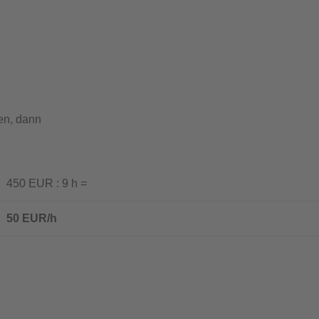
en, dann
50 EUR : 9 h =
50 EUR/h