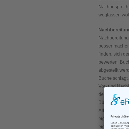
Nachbesprechun
weglassen wol
Nachbereitun
Nachbereitung.
besser machen
finden, sich d
bewerten, Buch
abgestellt wer
Buche schlägt.
Vor- und Nachb
den Fachgebiet
Büromanagemen
Arbeitssprache
eigentlich noc
eigentlichen A