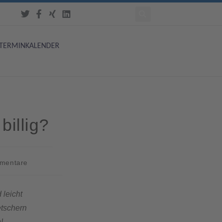
TERMINKALENDER
billig?
mentare
 leicht
etschern
!