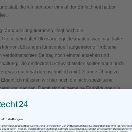
g statt, die wir hier aber einmal der Einfachheit halber
len.
g:
Zuhause angekommen, folgt noch die
 Diese beinhaltet Glossarpflege, festhalten, was man hätte
 können, Lösungen für eventuell aufgetretene Probleme
en verdolmetschten Beitrag noch einmal ansehen und
haltung. Die entdeckten Schwachstellen sollten dann auch
den, was nochmal durchschnittlich mit 1 Stunde Übung zu
 Eigentlich müssten wir hier noch die nicht-spezifische
ereitung nennen. Damit sind allgemeine Fortbildungen in
en gemeint, Stimmtraining, technische Grundlagen,
t, ergänzende Sprachen oder Fachgebiete lernen, in den
n auf dem Laufenden bleiben. Alles in allem müsste man
hmal 2 Stunden addieren, aber da diese nichts mit dem
uftrag zu tun haben, wollen wir die hier mal weglassen.