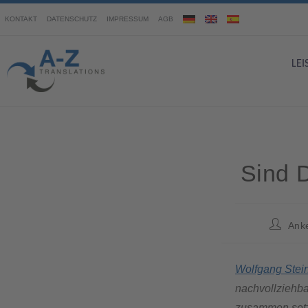
KONTAKT
DATENSCHUTZ
IMPRESSUM
AGB
LE
Sind D
Ank
Wolfgang Stei
nachvollziehba
zusammen setzt