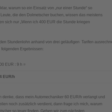
 klar, warum so ein Einsatz von „nur einer Stunde“ so
ie Leute, die den Dolmetscher buchen, wissen das meistens
en sich nur „Wenn ich 400 EUR die Stunde kriegen
 den Stundenlohn anhand von drei geläufigen Tarifen ausrechn
 folgenden Ergebnissen:
 EUR : 9 h =
4
 EUR/h
n denke, dass mein Automechaniker 60 EUR/h verlangt und
eilen noch zusätzlich verdient, dann frage ich mich, warum
tscher so teuer finden. Gehen wir zum nächsten