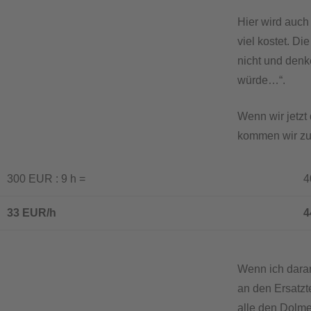
Hier wird auch
viel kostet. D
nicht und denk
würde…“.
Wenn wir jetzt
kommen wir zu
300 EUR : 9 h =
400
33 EUR/h
44
Wenn ich dara
an den Ersatzt
alle den Dolme