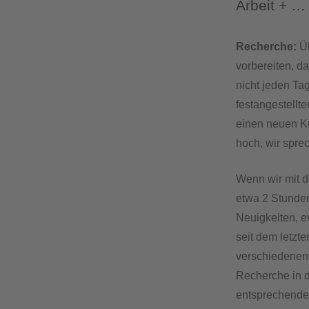
Arbeit + …
Recherche:
Üb
vorbereiten, d
nicht jeden T
festangestellt
einen neuen Ku
hoch, wir spre
Wenn wir mit 
etwa 2 Stunden
Neuigkeiten, e
seit dem letzte
verschiedenen
Recherche in d
entsprechende