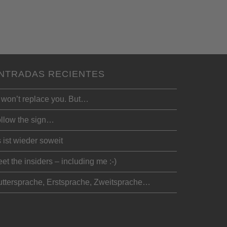
NTRADAS RECIENTES
 won’t replace you. But…
llow the sign…
 ist wieder soweit
et the insiders – including me :-)
ttersprache, Erstsprache, Zweitsprache…