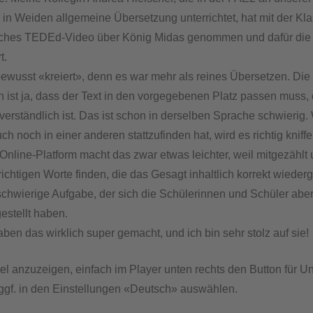
n Weiden allgemeine Übersetzung unterrichtet, hat mit der Kla
isches TEDEd-Video über König Midas genommen und dafür die
t.
ewusst «kreiert», denn es war mehr als reines Übersetzen. Die
ln ist ja, dass der Text in den vorgegebenen Platz passen muss,
 verständlich ist. Das ist schon in derselben Sprache schwierig
 noch in einer anderen stattzufinden hat, wird es richtig kniffel
 Online-Platform macht das zwar etwas leichter, weil mitgezählt
richtigen Worte finden, die das Gesagt inhaltlich korrekt wieder
schwierige Aufgabe, der sich die Schülerinnen und Schüler aber
estellt haben.
haben das wirklich super gemacht, und ich bin sehr stolz auf sie!
el anzuzeigen, einfach im Player unten rechts den Button für Unt
ggf. in den Einstellungen «Deutsch» auswählen.