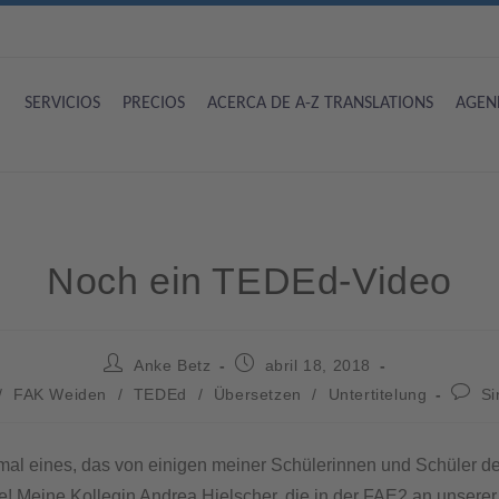
SERVICIOS
PRECIOS
ACERCA DE A-Z TRANSLATIONS
AGEN
Noch ein TEDEd-Video
Anke Betz
abril 18, 2018
/
FAK Weiden
/
TEDEd
/
Übersetzen
/
Untertitelung
Si
al eines, das von einigen meiner Schülerinnen und Schüler d
rde! Meine Kollegin Andrea Hielscher, die in der FAE2 an unserer