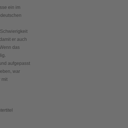
sse ein im
 deutschen
 Schwierigkeit
 damit er auch
. Wenn das
ig.
 und aufgepasst
geben, war
 mit
ertitel