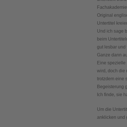
Fachakademie i
Original engl
Untertitel kreier
Und ich sage b
beim Untertite
gut lesbar und
Ganze dann auch
Eine spezielle
wird, doch die 
trotzdem eine 
Begeisterung g
Ich finde, sie 
Um die Untertit
anklicken und 