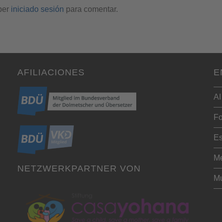
ber
iniciado sesión
para comentar.
AFILIACIONES
E
AI
Fo
Es
Me
NETZWERKPARTNER VON
Mu